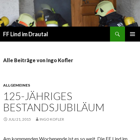
Suchen
FF Lind im Drautal
SPRINGE
PRIMÄR
ZUM
MENÜ
INHALT
Alle Beiträge von Ingo Kofler
ALLGEMEINES
125-JÄHRIGES
BESTANDSJUBILÄUM
JULI 21, 2015
INGO KOFLER
Am kommenden Wochenende ist es so weit. Die FF Lind im