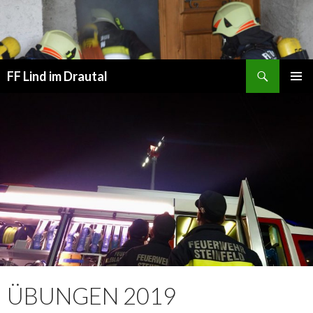
Suchen
FF Lind im Drautal
SPRINGE
PRIMÄR
ZUM
MENÜ
INHALT
ÜBUNGEN 2019