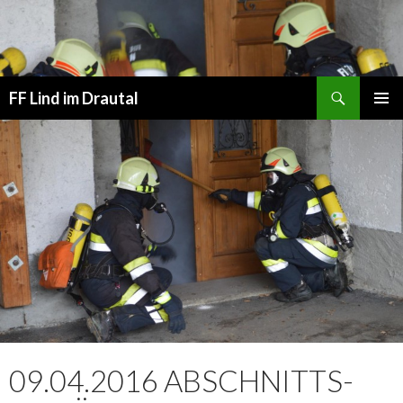
Suchen
FF Lind im Drautal
SPRINGE
PRIMÄR
ZUM
MENÜ
INHALT
09.04.2016 ABSCHNITTS-