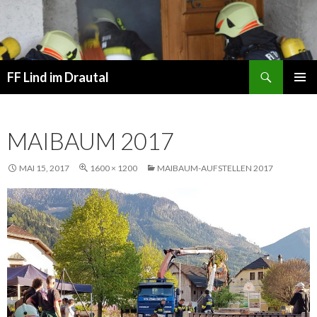
Suchen
FF Lind im Drautal
SPRINGE
PRIMÄR
ZUM
MENÜ
INHALT
MAIBAUM 2017
MAI 15, 2017
1600 × 1200
MAIBAUM-AUFSTELLEN 2017