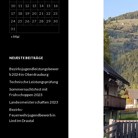
10
11
12
13
14
15
16
17
18
19
20
21
22
23
24
25
26
27
28
29
30
31
« Mai
NEUESTE BEITRÄGE
Bezirksjugendleistungsbewer
b 2024 in Oberdrauburg
Technische Leistungsprüfung
Sommernachtsfest mit
Frühschoppen 2023
Landesmeisterschaften 2023
Bezirks-
Feuerwehrjugendbewerb in
Lind im Drautal