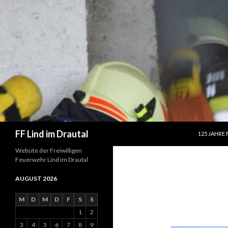
SPRINGE Z
Suchen
FF Lind im Drautal
125 JAHRE 
Website der Freiwilligen
Feuerwehr Lind im Drautal
AUGUST 2026
M
D
M
D
F
S
S
1
2
3
4
5
6
7
8
9