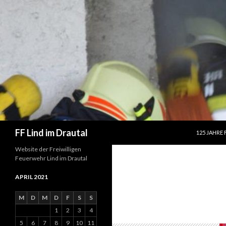
SPRINGE Z
Suchen
FF Lind im Drautal
125 JAHRE 
Website der Freiwilligen
Feuerwehr Lind im Drautal
APRIL 2021
M
D
M
D
F
S
S
1
2
3
4
5
6
7
8
9
10
11