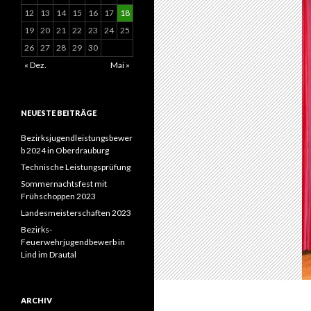
12
13
14
15
16
17
18
19
20
21
22
23
24
25
26
27
28
29
30
« Dez.
Mai »
NEUESTE BEITRÄGE
Bezirksjugendleistungsbewer
b 2024 in Oberdrauburg
Technische Leistungsprüfung
Sommernachtsfest mit
Frühschoppen 2023
Landesmeisterschaften 2023
Bezirks-
Feuerwehrjugendbewerb in
Lind im Drautal
ARCHIV