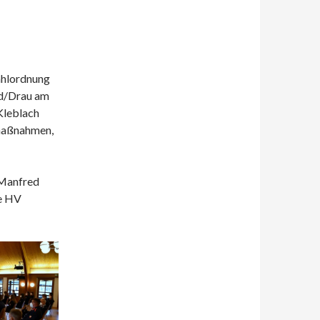
ahlordnung
nd/Drau am
Kleblach
zmaßnahmen,
 Manfred
ie HV