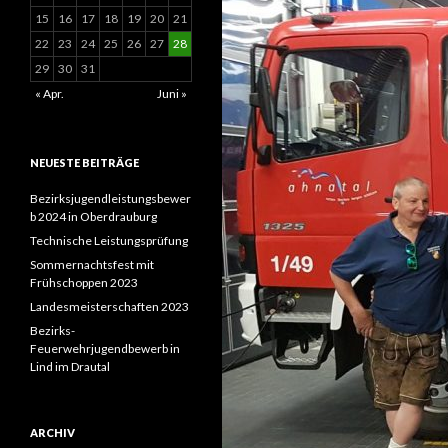
15
16
17
18
19
20
21
22
23
24
25
26
27
28
29
30
31
« Apr.
Juni »
NEUESTE BEITRÄGE
Bezirksjugendleistungsbewer
b 2024 in Oberdrauburg
Technische Leistungsprüfung
Sommernachtsfest mit
Frühschoppen 2023
Landesmeisterschaften 2023
Bezirks-
Feuerwehrjugendbewerb in
Lind im Drautal
ARCHIV