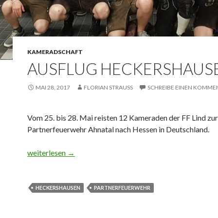
KAMERADSCHAFT
AUSFLUG HECKERSHAUS
MAI 28, 2017
FLORIAN STRAUSS
SCHREIBE EINEN KOMME
Vom 25. bis 28. Mai reisten 12 Kameraden der FF Lind zur
Partnerfeuerwehr Ahnatal nach Hessen in Deutschland.
Ausflug Heckershausen
weiterlesen
→
HECKERSHAUSEN
PARTNERFEUERWEHR