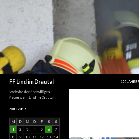
SPRINGE Z
Suchen
FF Lind im Drautal
125 JAHRE 
Website der Freiwilligen
Feuerwehr Lind im Drautal
MAI 2017
M
D
M
D
F
S
S
1
2
3
4
5
6
7
8
9
10
11
12
13
14