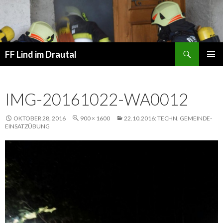
Suchen
FF Lind im Drautal
SPRINGE
PRIMÄR
ZUM
MENÜ
INHALT
IMG-20161022-WA0012
OKTOBER 28, 2016
900 × 1600
22.10.2016: TECHN. GEMEINDE-
EINSATZÜBUNG