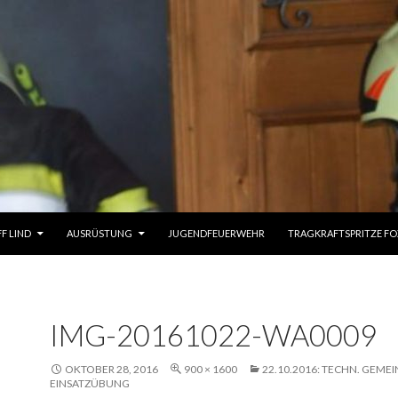
UM INHALT
FF LIND
AUSRÜSTUNG
JUGENDFEUERWEHR
TRAGKRAFTSPRITZE FO
IMG-20161022-WA0009
OKTOBER 28, 2016
900 × 1600
22.10.2016: TECHN. GEMEI
EINSATZÜBUNG