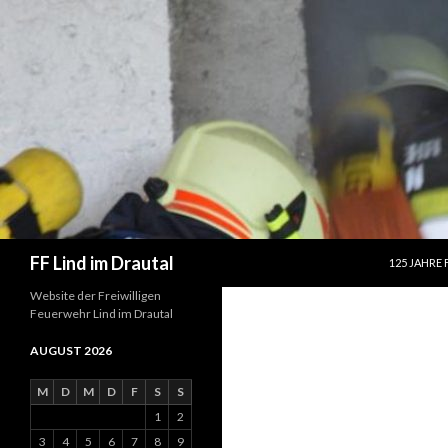
SPRINGE Z
Suchen
FF Lind im Drautal
125 JAHRE 
Website der Freiwilligen
Feuerwehr Lind im Drautal
AUGUST 2026
M
D
M
D
F
S
S
1
2
3
4
5
6
7
8
9