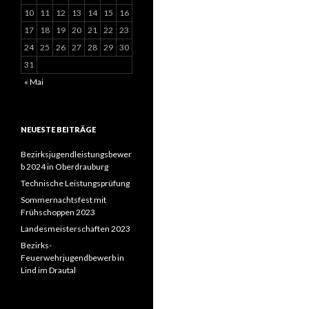
10
11
12
13
14
15
16
17
18
19
20
21
22
23
24
25
26
27
28
29
30
31
« Mai
NEUESTE BEITRÄGE
Bezirksjugendleistungsbewer
b 2024 in Oberdrauburg
Technische Leistungsprüfung
Sommernachtsfest mit
Frühschoppen 2023
Landesmeisterschaften 2023
Bezirks-
Feuerwehrjugendbewerb in
Lind im Drautal