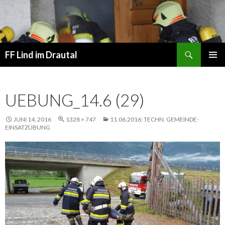
Suchen
FF Lind im Drautal
SPRINGE
PRIMÄR
ZUM
MENÜ
INHALT
UEBUNG_14.6 (29)
JUNI 14, 2016
1328 × 747
11.06.2016: TECHN. GEMEINDE-
EINSATZÜBUNG