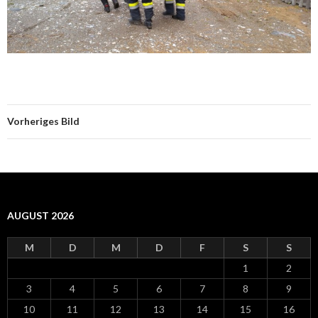
Vorheriges Bild
AUGUST 2026
M
D
M
D
F
S
S
1
2
3
4
5
6
7
8
9
10
11
12
13
14
15
16