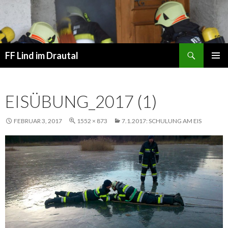
Suchen
FF Lind im Drautal
SPRINGE
PRIMÄR
ZUM
MENÜ
INHALT
EISÜBUNG_2017 (1)
FEBRUAR 3, 2017
1552 × 873
7.1.2017: SCHULUNG AM EIS